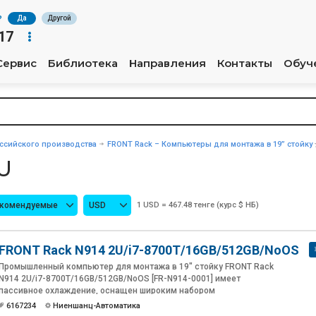
?
Да
Другой
17
Сервис
Библиотека
Направления
Контакты
Обуч
сийского производства
FRONT Rack – Компьютеры для монтажа в 19” стойку
U
екомендуемые
USD
1 USD = 467.48 тенге (курс $ НБ)
FRONT Rack N914 2U/i7-8700T/16GB/512GB/NoOS
Промышленный компьютер для монтажа в 19" стойку FRONT Rack
N914 2U/i7-8700T/16GB/512GB/NoOS [FR-N914-0001] имеет
пассивное охлаждение, оснащен широким набором
видеоинтерфейсов: HDMI, DVI-D, VGA и портов ввода/вывода: LAN,
6167234
Ниеншанц-Автоматика
COM, USB, DIO, LPT, PS/2, Audio. Корпус с глубиной 252мм, внешний