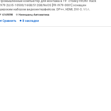
Промышленный компьютер для монтажа в 19" стойку FRONT Rack
I979 2U/i5-10500/16GB/512GB/NoOS [FR-I979-0001] оснащен
широким набором видеоинтерфейсов: DP++, HDMI, DVI-D, VGA,
портов ввода/вывода: LAN, COM, USB, Audio и слотов под
6169098
Ниеншанц-Автоматика
расширение: PCIe x16/x8/x4/x1, PCI. Перфорированная лицевая
Сравнить
В закладки
панель для лучшего охлаждения.