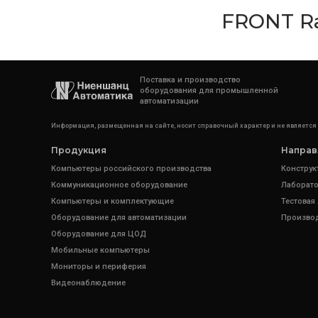
FRONT Ra
Поставка и производство
оборудования для промышленной
автоматизации
Информация, размещенная на сайте, носит справочный характер и не является
Продукция
Направ
Компьютеры российского производства
Конструк
Коммуникационное оборудование
Лаборато
Компьютеры и комплектующие
Тестовая
Оборудование для автоматизации
Произво
Оборудование для ЦОД
Мобильные компьютеры
Мониторы и периферия
Видеонаблюдение