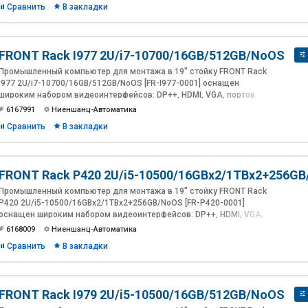
Сравнить
В закладки
доступ к накопителям, работа от -20°C.
FRONT Rack I977 2U/i7-10700/16GB/512GB/NoOS
Промышленный компьютер для монтажа в 19" стойку FRONT Rack
I977 2U/i7-10700/16GB/512GB/NoOS [FR-I977-0001] оснащен
широким набором видеоинтерфейсов: DP++, HDMI, VGA, портов
ввода/вывода: LAN, COM, USB, PS/2, Audio и слотов под
6167991
Ниеншанц-Автоматика
расширение: PCIe x16, PCIe x8, PCIe x4, M.2. Защитная дверца с
Сравнить
В закладки
замком, обеспечивает внешний доступ к накопителям и
элементам управления.
FRONT Rack P420 2U/i5-10500/16GBx2/1TBx2+256G
Промышленный компьютер для монтажа в 19" стойку FRONT Rack
P420 2U/i5-10500/16GBx2/1TBx2+256GB/NoOS [FR-P420-0001]
оснащен широким набором видеоинтерфейсов: DP++, HDMI, VGA,
портов ввода/вывода: LAN, COM, USB, PS/2, Audio и слотов под
6168009
Ниеншанц-Автоматика
расширение: PCIe x16, PCIe x8, PCIe x4, M.2. Встроенный ЖК-
Сравнить
В закладки
дисплей показывает температуру и время работы системы.
FRONT Rack I979 2U/i5-10500/16GB/512GB/NoOS