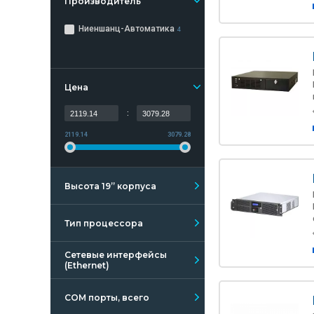
Производитель
Ниеншанц-Автоматика
4
Цена
:
2119.14
3079.28
Высота 19” корпуса
Тип процессора
Сетевые интерфейсы
(Ethernet)
COM порты, всего