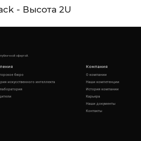
ck - Высота 2U
 публичной офертой.
ления
Компания
торское бюро
О компании
рия искусственного интеллекта
Наши компетенции
 лаборатория
История компании
дители
Карьера
Наши документы
Контакты