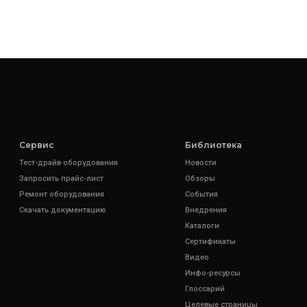
Сервис
Библиотека
Тест-драйв оборудования
Новости
Запросить прайс-лист
Обзоры
Ремонт оборудования
События
Скачать документацию
Внедрения
Каталоги
Сертификаты
Видео
Инфо-ресурсы
Глоссарий
Целевые страницы