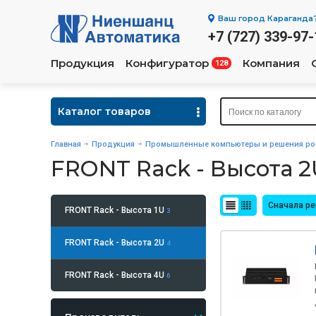
Ваш город
Караганда
+7 (727) 339-97-
Продукция
Конфигуратор
Компания
128
Каталог товаров
Главная
Продукция
Промышленные компьютеры и решения рос
FRONT Rack - Высота 2
Сначала р
FRONT Rack - Высота 1U
3
FRONT Rack - Высота 2U
4
FRONT Rack - Высота 4U
6