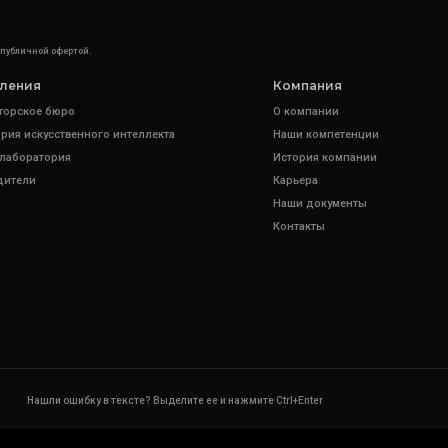
 публичной офертой.
ления
Компания
торское бюро
О компании
рия искусственного интеллекта
Наши компетенции
 лаборатория
История компании
дители
Карьера
Наши документы
Контакты
Нашли ошибку в тексте? Выделите ее и нажмите Ctrl+Enter