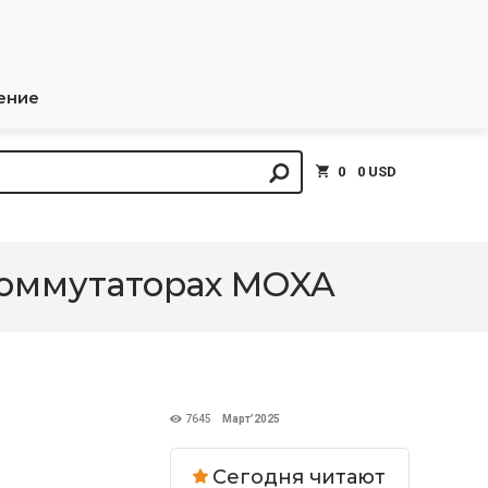
ение
0
0 USD
коммутаторах MOXA
7645
Март’2025
Сегодня читают