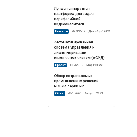
Лучшая аппаратная
платформа для задач
периферийной
видеоаналитики
Новость
39652
Декабрь’2021
Автоматизированная
система управления и
диспетчеризации
инженерных систем (АСУД)
Проект
32512
Март’2022
Обзор встраиваемых
промышленных решений
NODKA серии NP
Обзор
17660
Август’2023