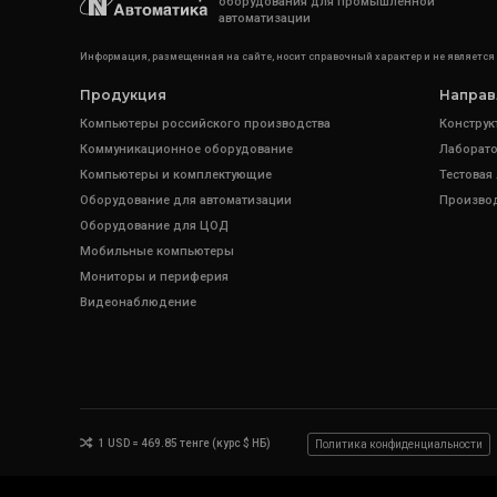
оборудования для промышленной
автоматизации
Информация, размещенная на сайте, носит справочный характер и не является
Продукция
Направ
Компьютеры российского производства
Конструк
Коммуникационное оборудование
Лаборато
Компьютеры и комплектующие
Тестовая
Оборудование для автоматизации
Произво
Оборудование для ЦОД
Мобильные компьютеры
Мониторы и периферия
Видеонаблюдение
1 USD = 469.85 тенге (курс $ НБ)
Политика конфиденциальности