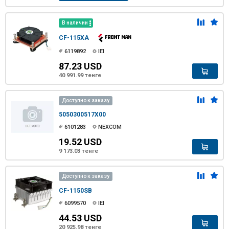
В наличии
CF-115XA
6119892
IEI
87.23 USD
40 991.99 тенге
Доступно к заказу
5050300517X00
6101283
NEXCOM
19.52 USD
9 173.03 тенге
Доступно к заказу
CF-1150SB
6099570
IEI
44.53 USD
20 925.98 тенге