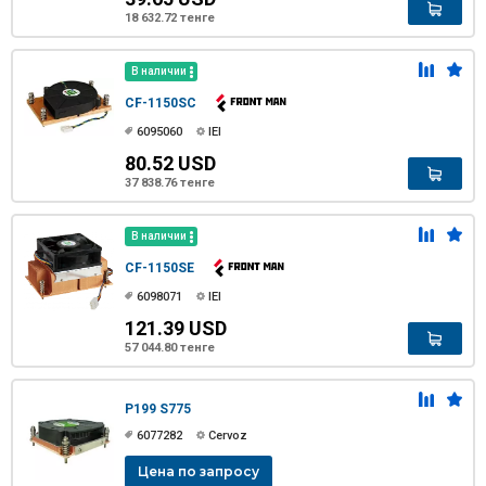
18 632.72 тенге
В наличии
CF-1150SC
6095060
IEI
80.52 USD
37 838.76 тенге
В наличии
CF-1150SE
6098071
IEI
121.39 USD
57 044.80 тенге
P199 S775
6077282
Cervoz
Цена по запросу