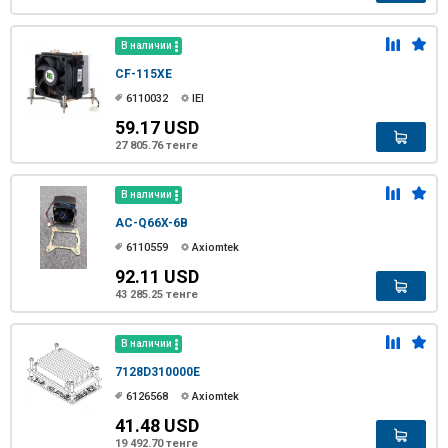
В наличии
CF-115XE
6110032
IEI
59.17 USD
27 805.76 тенге
В наличии
AC-Q66X-6B
6110559
Axiomtek
92.11 USD
43 285.25 тенге
В наличии
7128D310000E
6126568
Axiomtek
41.48 USD
19 492.70 тенге