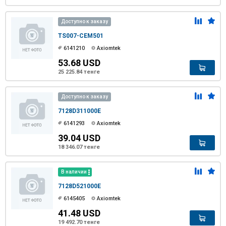
Доступно к заказу
TS007-CEM501
6141210
Axiomtek
53.68 USD
25 225.84 тенге
Доступно к заказу
7128D311000E
6141293
Axiomtek
39.04 USD
18 346.07 тенге
В наличии
7128D521000E
6145405
Axiomtek
41.48 USD
19 492.70 тенге