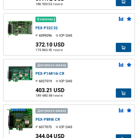
186 900.56 тенге
В наличии
PEX-P32C32
6099296
ICP DAS
372.10 USD
174 860.95 тенге
Доступно к заказу
PEX-P16R16i CR
6027519
ICP DAS
403.21 USD
189 480.48 тенге
Доступно к заказу
PEX-P8R8i CR
6077073
ICP DAS
344.04 USD