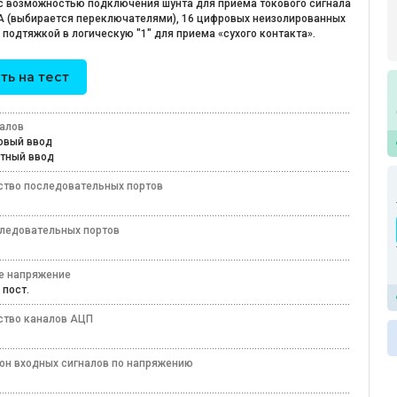
 с возможностью подключения шунта для приема токового сигнала
А (выбирается переключателями), 16 цифровых неизолированных
 подтяжкой в логическую "1" для приема «сухого контакта».
ть на тест
налов
говый ввод
етный ввод
ство последовательных портов
следовательных портов
5
е напряжение
В пост.
ство каналов АЦП
он входных сигналов по напряжению
 В