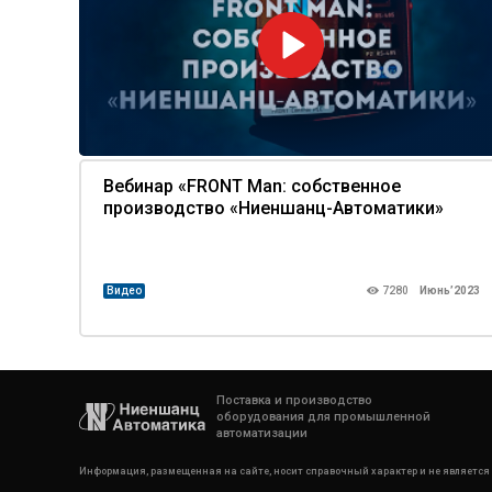
Вебинар «FRONT Man: собственное
производство «Ниеншанц-Автоматики»
Видео
7280
Июнь’2023
Поставка и производство
оборудования для промышленной
автоматизации
Информация, размещенная на сайте, носит справочный характер и не является