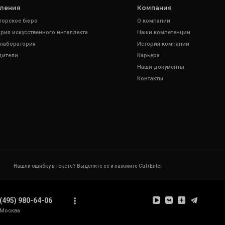
ления
Компания
торское бюро
О компании
рия искусственного интеллекта
Наши компетенции
 лаборатория
История компании
дители
Карьера
Наши документы
Контакты
Нашли ошибку в тексте? Выделите ее и нажмите Ctrl+Enter
(495) 980-64-06
Москва