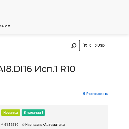
ение
0
0 USD
8.DI16 Исп.1 R10
Распечатать
Новинка
В наличии
6147510
Ниеншанц-Автоматика