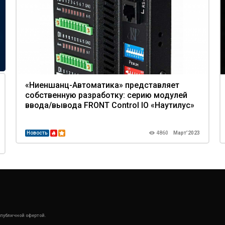
«Ниеншанц-Автоматика» представляет
собственную разработку: серию модулей
ввода/вывода FRONT Control IO «Наутилус»
Новость
4860
Март’2023
 публичной офертой.