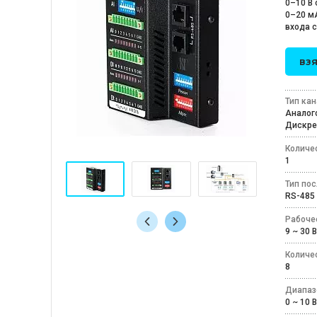
0–10 В
0–20 м
входа с
взя
Тип ка
Анало
Дискр
Количе
1
Тип по
RS-48
Рабоче
9 ~ 30 
Количе
8
Диапаз
0 ~ 10