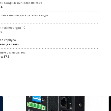
он входных сигналов по току
0 мА
ство каналов дискретного ввода
я температура, °C
+60
ал корпуса
веющая сталь
тные размеры, мм
 x 37.5